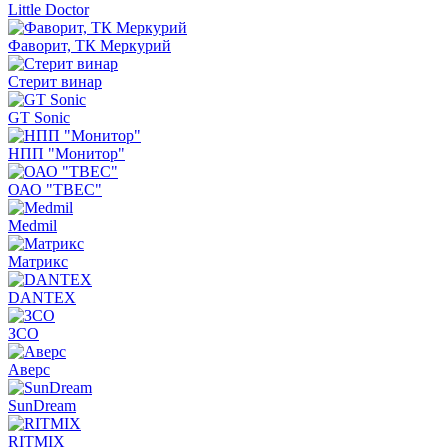
Little Doctor
Фаворит, ТК Меркурий
Стерит винар
GT Sonic
НПП "Монитор"
ОАО "ТВЕС"
Medmil
Матрикс
DANTEX
ЗСО
Аверс
SunDream
RITMIX