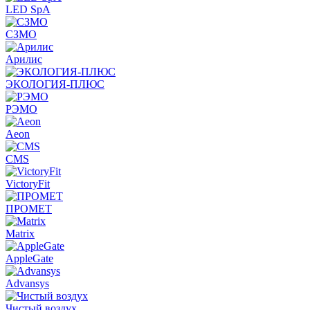
LED SpA
СЗМО
Арилис
ЭКОЛОГИЯ-ПЛЮС
РЭМО
Aeon
CMS
VictoryFit
ПРОМЕТ
Matrix
AppleGate
Advansys
Чистый воздух