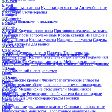
B Well
Домашние массажеры
Кушетки для массажа
Автомобильные
массажеры
Стоун-терапия
Bronigen
Уход за больными и пожилыми
Burmeier
Ходунки
Ходунки-роллаторы
Противопролежневые матрасы
Carilex
Подушки противопролежневые
Кресла каталки
Инвалидные
кресла-коляски
Кресла-туалеты
Насадки для туалета
Сиденья,
Casada
стулья, табуреты для ванной
CS Medica
Туалетно-душевые стулья
Пандусы
Тренажеры для
реабилитации
Поручни и ступеньки для ванной
Подъемники
для инвалидов
Слуховые аппараты
Мебель для инвалидов
DFC тренажеры, спортивное и для развлечений оборудование
Для компаний и специалистов
Donic
Медицинские кровати
Физиотерапевтические аппараты
Drager
Дополнительное оборудование к кроватям и инвалидным
коляскам
Медицинские отсасыватели
Медицинское
Ergonova
оборудование
Рециркуляторы-облучатели бактерицидные
Светильники
Электрокардиографы
Носилки
Flaem Nuova
Оборудование для салонов красоты
Столики прикроватные
Gess
Прикроватные мониторы
Лабораторное оборудование