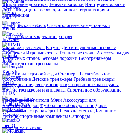
Шприцевые дозаторы
Тележки каталки
Инструментальные
Gezatone
столы
Медицинские холодильники
Стерилизация и
дезинфекция
Haci
Медицинская мебель
Стоматологические установки
Heliox
Для спорта и коррекции фигуры
Invacare
Силовые тренажеры
Батуты
Детские уличные игровые
JHMD
комплексы
Игровые столы
Теннисные столы
Аксессуары для
теннисных столов
Беговые дорожки
Велотренажеры
Joola
Эллиптические тренажеры
Kangzhu
Имитаторы верховой езды
Степперы
Баскетбольное
оборудование
Детские тренажеры
Гребные тренажеры
Keosan
Оборудование для единоборств
Спортивные аксессуары
Другие тренажеры и аппараты
Спортивное оборудование
LEDX
Грифы, диски, гантели
Мячи
Аксессуары для
Lympha Рress
миостимуляторов
Футбольное оборудование
Дартс
Горнолыжные тренажёры
Шведские стенки
Домашние
Max star
детские спортивные комплексы
Сапборды
mediQ
Для дома и семьи