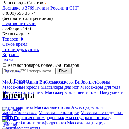
Ваш город -
Саратов
Доставка в 3769 пункта России и СНГ
8 (800) 555-35-74
(бесплатно для регионов)
Перезвонить мне
с 8:00 до 21:00
Без выходных
Товаров:
0
Самое время
что-нибудь купить
Корзина
пуста
☰
Каталог товаров
более 3790 товаров
Массаж
Поиск
Главная
Массажные банки
Вибромассажеры
Виброплатформы
Массажные кресла
Массажеры для ног
Массажеры для тела
Массажер для спины
Массажеры для шеи и плеч
Вакуумные
Бренды
массажеры
Свинг машины
Массажные столы
Аксессуары для
массажного стола
Массажные накидки
Массажные подушки
Aquajet
Прессотерапия и лимфодренаж
Аксессуары к аппарату
прессотерапии и лимфодренажа
Массажеры для рук
Atmung
Электромассажеры