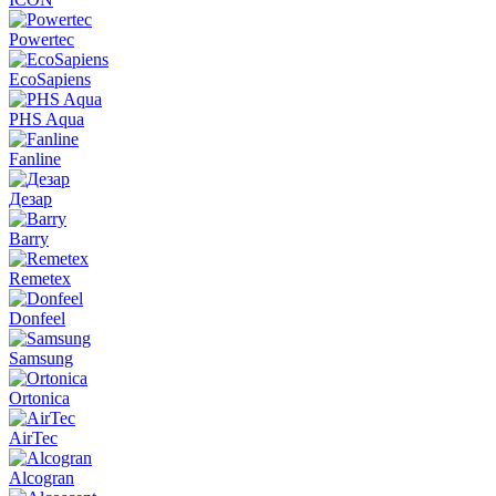
Powertec
EcoSapiens
PHS Aqua
Fanline
Дезар
Barry
Remetex
Donfeel
Samsung
Ortonica
AirTec
Alcogran