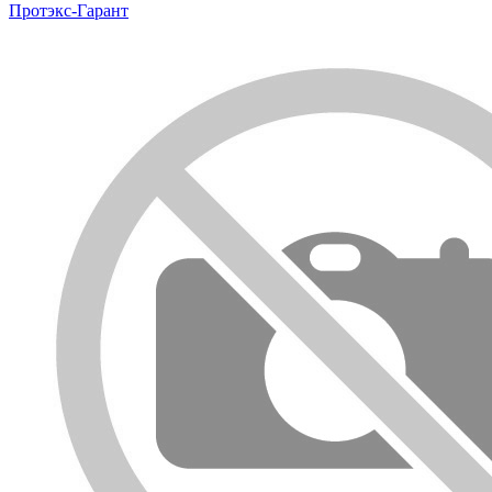
Протэкс-Гарант