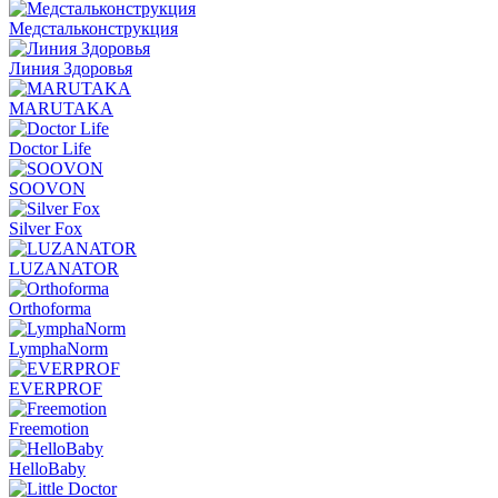
Медстальконструкция
Линия Здоровья
MARUTAKA
Doctor Life
SOOVON
Silver Fox
LUZANATOR
Orthoforma
LymphaNorm
EVERPROF
Freemotion
HelloBaby