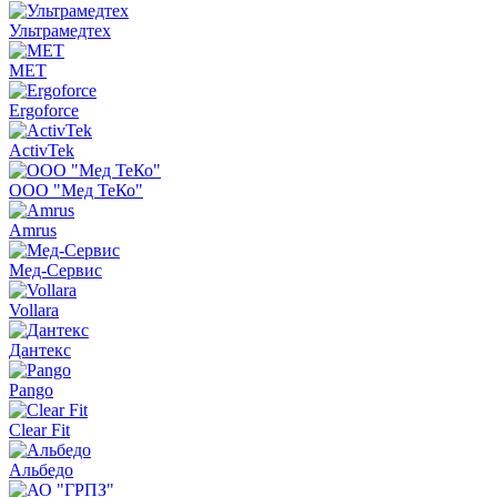
Ультрамедтех
MET
Ergoforce
ActivTek
ООО "Мед ТеКо"
Amrus
Мед-Сервис
Vollara
Дантекс
Pango
Clear Fit
Альбедо