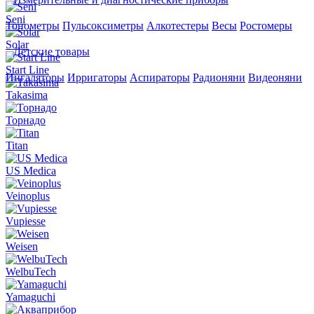
Seni
Тонометры
Пульсоксиметры
Алкотестеры
Весы
Ростомеры
Solar
Детские товары
Start Line
Ингаляторы
Ирригаторы
Аспираторы
Радионяни
Видеоняни
Takasima
Торнадо
Titan
US Medica
Veinoplus
Vupiesse
Weisen
WelbuTech
Yamaguchi