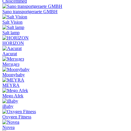
Choicemmed
Sano transportgeraete GMBH
Salt Vision
Salt lamp
HORIZON
Aacurat
Мегидез
Moonybaby
MEYRA
Mego Afek
iBaby
Oxygen Fitness
Novea