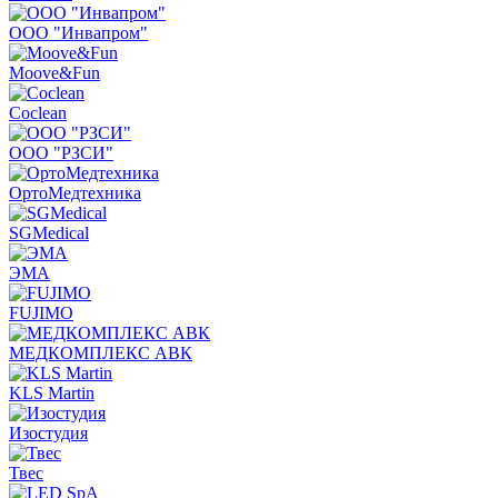
ООО "Инвапром"
Moove&Fun
Coclean
ООО "РЗСИ"
ОртоМедтехника
SGMedical
ЭМА
FUJIMO
МЕДКОМПЛЕКС АВК
KLS Martin
Изостудия
Твес