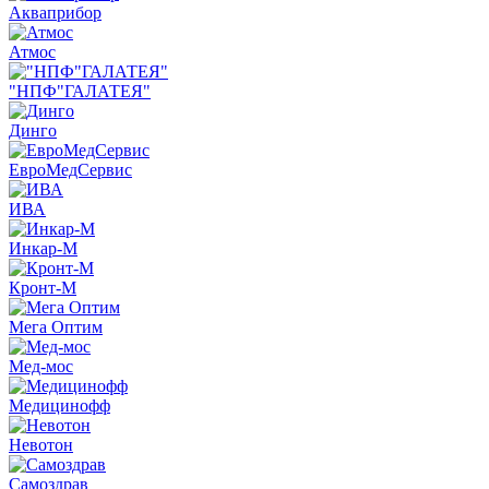
Акваприбор
Атмос
"НПФ"ГАЛАТЕЯ"
Динго
ЕвроМедСервис
ИВА
Инкар-М
Кронт-М
Мега Оптим
Мед-мос
Медицинофф
Невотон
Самоздрав