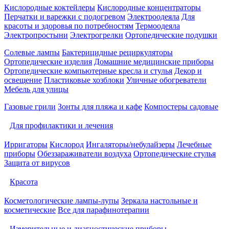
Кислородные коктейлеры
Кислородные концентраторы
Перчатки и варежки с подогревом
Электроодеяла
Для
красоты и здоровья по потребностям
Термоодеяла
Электропростыни
Электрогрелки
Ортопедические подушки
Солевые лампы
Бактерицидные рециркуляторы
Ортопедические изделия
Домашние медицинские приборы
Ортопедические компьютерные кресла и стулья
Декор и
освещение
Пластиковые хозблоки
Уличные обогреватели
Мебель для улицы
Газовые грили
Зонты для пляжа и кафе
Компостеры садовые
Для профилактики и лечения
Ирригаторы
Кислород
Ингаляторы/небулайзеры
Лечебные
приборы
Обеззараживатели воздуха
Ортопедические стулья
Защита от вирусов
Красота
Косметологические лампы-лупы
Зеркала настольные и
косметические
Все для парафинотерапии
Измерительные и диагностические приборы