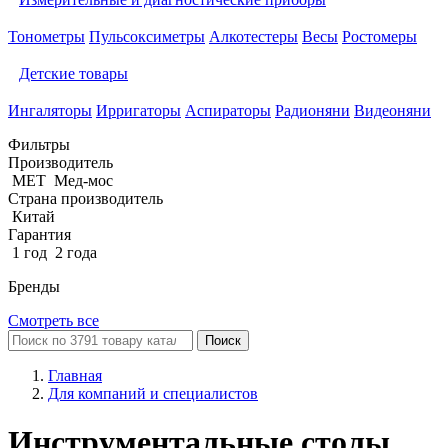
Тонометры
Пульсоксиметры
Алкотестеры
Весы
Ростомеры
Детские товары
Ингаляторы
Ирригаторы
Аспираторы
Радионяни
Видеоняни
Фильтры
Производитель
MET
Мед-мос
Страна производитель
Китай
Гарантия
1 год
2 года
Бренды
Смотреть все
Поиск
Главная
Для компаний и специалистов
Инструментальные столы