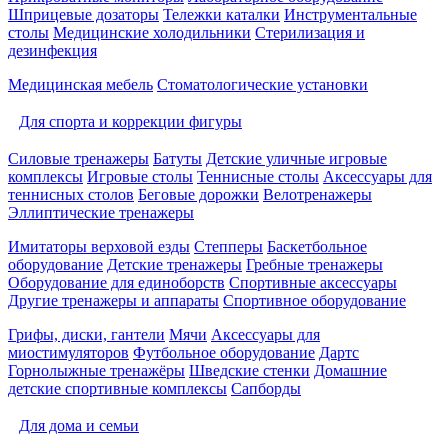
Шприцевые дозаторы
Тележки каталки
Инструментальные
столы
Медицинские холодильники
Стерилизация и
дезинфекция
Медицинская мебель
Стоматологические установки
Для спорта и коррекции фигуры
Силовые тренажеры
Батуты
Детские уличные игровые
комплексы
Игровые столы
Теннисные столы
Аксессуары для
теннисных столов
Беговые дорожки
Велотренажеры
Эллиптические тренажеры
Имитаторы верховой езды
Степперы
Баскетбольное
оборудование
Детские тренажеры
Гребные тренажеры
Оборудование для единоборств
Спортивные аксессуары
Другие тренажеры и аппараты
Спортивное оборудование
Грифы, диски, гантели
Мячи
Аксессуары для
миостимуляторов
Футбольное оборудование
Дартс
Горнолыжные тренажёры
Шведские стенки
Домашние
детские спортивные комплексы
Сапборды
Для дома и семьи