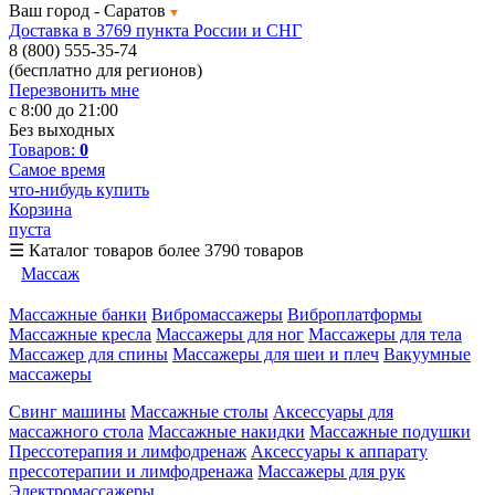
Ваш город -
Саратов
Доставка в 3769 пункта России и СНГ
8 (800) 555-35-74
(бесплатно для регионов)
Перезвонить мне
с 8:00 до 21:00
Без выходных
Товаров:
0
Самое время
что-нибудь купить
Корзина
пуста
☰
Каталог товаров
более 3790 товаров
Массаж
Массажные банки
Вибромассажеры
Виброплатформы
Массажные кресла
Массажеры для ног
Массажеры для тела
Массажер для спины
Массажеры для шеи и плеч
Вакуумные
массажеры
Свинг машины
Массажные столы
Аксессуары для
массажного стола
Массажные накидки
Массажные подушки
Прессотерапия и лимфодренаж
Аксессуары к аппарату
прессотерапии и лимфодренажа
Массажеры для рук
Электромассажеры