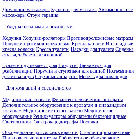
Домашние массажеры
Кушетки для массажа
Автомобильные
массажеры
Стоун-терапия
Уход за больными и пожилыми
Ходунки
Ходунки-роллаторы
Противопролежневые матрасы
Подушки противопролежневые
Кресла каталки
Инвалидные
кресла-коляски
Кресла-туалеты
Насадки для туалета
Сиденья,
стулья, табуреты для ванной
Туалетно-душевые стулья
Пандусы
Тренажеры для
реабилитации
Поручни и ступеньки для ванной
Подъемники
для инвалидов
Слуховые аппараты
Мебель для инвалидов
Для компаний и специалистов
Медицинские кровати
Физиотерапевтические аппараты
Дополнительное оборудование к кроватям и инвалидным
коляскам
Медицинские отсасыватели
Медицинское
оборудование
Рециркуляторы-облучатели бактерицидные
Светильники
Электрокардиографы
Носилки
Оборудование для салонов красоты
Столики прикроватные
Прикроватные мониторы
Лабораторное оборудование