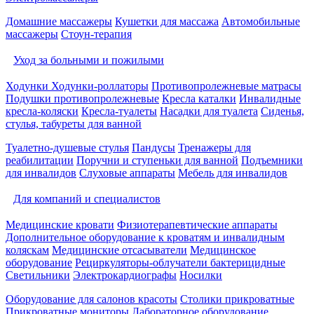
Домашние массажеры
Кушетки для массажа
Автомобильные
массажеры
Стоун-терапия
Уход за больными и пожилыми
Ходунки
Ходунки-роллаторы
Противопролежневые матрасы
Подушки противопролежневые
Кресла каталки
Инвалидные
кресла-коляски
Кресла-туалеты
Насадки для туалета
Сиденья,
стулья, табуреты для ванной
Туалетно-душевые стулья
Пандусы
Тренажеры для
реабилитации
Поручни и ступеньки для ванной
Подъемники
для инвалидов
Слуховые аппараты
Мебель для инвалидов
Для компаний и специалистов
Медицинские кровати
Физиотерапевтические аппараты
Дополнительное оборудование к кроватям и инвалидным
коляскам
Медицинские отсасыватели
Медицинское
оборудование
Рециркуляторы-облучатели бактерицидные
Светильники
Электрокардиографы
Носилки
Оборудование для салонов красоты
Столики прикроватные
Прикроватные мониторы
Лабораторное оборудование