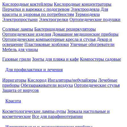
Кислородные коктейлеры
Кислородные концентраторы
Перчатки и варежки с подогревом
Электроодеяла
Для
красоты и здоровья по потребностям
Термоодеяла
Электропростыни
Электрогрелки
Ортопедические подушки
Солевые лампы
Бактерицидные рециркуляторы
Ортопедические изделия
Домашние медицинские приборы
Ортопедические компьютерные кресла и стулья
Декор и
освещение
Пластиковые хозблоки
Уличные обогреватели
Мебель для улицы
Газовые грили
Зонты для пляжа и кафе
Компостеры садовые
Для профилактики и лечения
Ирригаторы
Кислород
Ингаляторы/небулайзеры
Лечебные
приборы
Обеззараживатели воздуха
Ортопедические стулья
Защита от вирусов
Красота
Косметологические лампы-лупы
Зеркала настольные и
косметические
Все для парафинотерапии
Измерительные и диагностические приборы