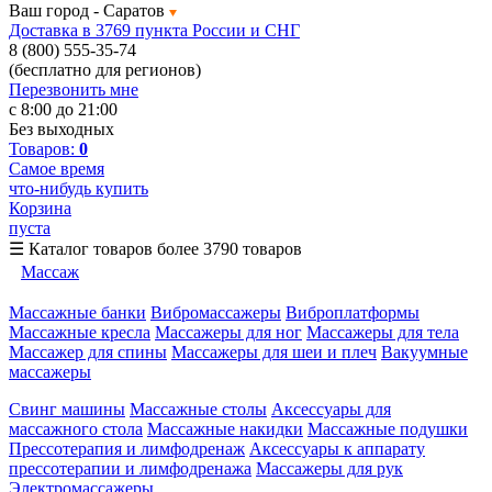
Ваш город -
Саратов
Доставка в 3769 пункта России и СНГ
8 (800) 555-35-74
(бесплатно для регионов)
Перезвонить мне
с 8:00 до 21:00
Без выходных
Товаров:
0
Самое время
что-нибудь купить
Корзина
пуста
☰
Каталог товаров
более 3790 товаров
Массаж
Массажные банки
Вибромассажеры
Виброплатформы
Массажные кресла
Массажеры для ног
Массажеры для тела
Массажер для спины
Массажеры для шеи и плеч
Вакуумные
массажеры
Свинг машины
Массажные столы
Аксессуары для
массажного стола
Массажные накидки
Массажные подушки
Прессотерапия и лимфодренаж
Аксессуары к аппарату
прессотерапии и лимфодренажа
Массажеры для рук
Электромассажеры