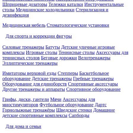
Шприцевые дозаторы
Тележки каталки
Инструментальные
столы
Медицинские холодильники
Стерилизация и
дезинфекция
Медицинская мебель
Стоматологические установки
Для спорта и коррекции фигуры
Силовые тренажеры
Батуты
Детские уличные игровые
комплексы
Игровые столы
Теннисные столы
Аксессуары для
теннисных столов
Беговые дорожки
Велотренажеры
Эллиптические тренажеры
Имитаторы верховой езды
Степперы
Баскетбольное
оборудование
Детские тренажеры
Гребные тренажеры
Оборудование для единоборств
Спортивные аксессуары
Другие тренажеры и аппараты
Спортивное оборудование
Грифы, диски, гантели
Мячи
Аксессуары для
миостимуляторов
Футбольное оборудование
Дартс
Горнолыжные тренажёры
Шведские стенки
Домашние
детские спортивные комплексы
Сапборды
Для дома и семьи